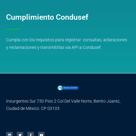
Cumplimiento Condusef
Cumpla con los requisitos para registrar consultas, aclaraciones
y reclamaciones y transmitirlas vía API a Condusef .
Insurgentes Sur 730 Piso 2 Col Del Valle Norte, Benito Júarez,
Ciudad de México. CP 03103
L
T
F
Y
i
w
a
o
n
i
c
u
k
t
e
t